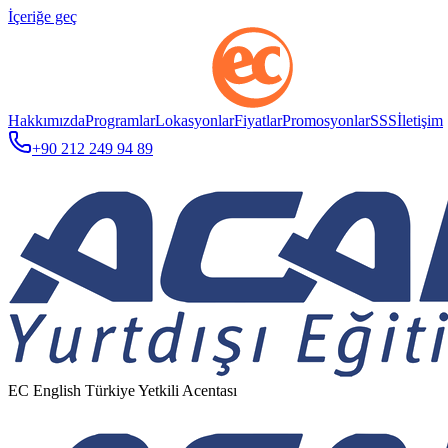
İçeriğe geç
Hakkımızda
Programlar
Lokasyonlar
Fiyatlar
Promosyonlar
SSS
İletişim
+90 212 249 94 89
EC English Türkiye Yetkili Acentası