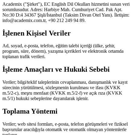
Academix
("Şirket"),
EC English Dil Okulları
hizmetini sunan veri
sorumlusudur. Adres:
Harbiye Mah. Cumhuriyet Cad. Pak Apt.
No:30 D:4 34367 Şişli/İstanbul (Taksim Divan Otel Yanı)
. İletişim:
info@academix.com.tr
,
+90 212 249 94 89
.
İşlenen Kişisel Veriler
Ad, soyad, e-posta, telefon, eğitim talebi içeriği (ülke, şehir,
program, süre, dönem), yazışma içerikleri ve elektronik ortamda
toplanan trafik verileri.
İşleme Amaçları ve Hukuki Sebebi
Veriler; bilgi/teklif taleplerinin cevaplanması, danışmanlık ve kayıt
sürecinin yürütülmesi, sözleşmenin kurulması ve ifası (KVKK
m.5/2-c), meşru menfaat (KVKK m.5/2-f) ve açık rıza (KVKK
m.5/1) hukuki sebeplerine dayanılarak işlenir.
Toplama Yöntemi
Veriler; web sitesi formları, e-posta, telefon görüşmeleri ve fiziksel
başvurular aracılığıyla otomatik ve otomatik olmayan yöntemlerle
toplanır.