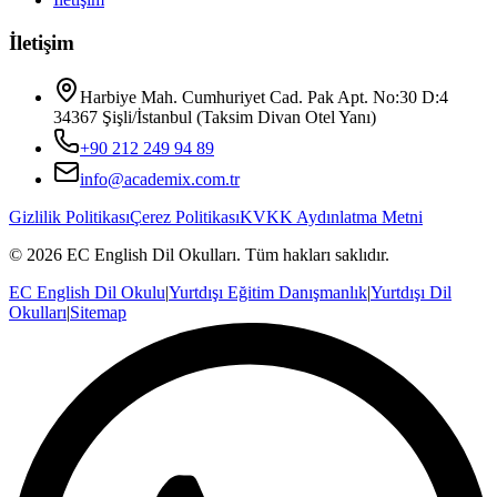
İletişim
Harbiye Mah. Cumhuriyet Cad. Pak Apt. No:30 D:4
34367 Şişli/İstanbul (Taksim Divan Otel Yanı)
+90 212 249 94 89
info@academix.com.tr
Gizlilik Politikası
Çerez Politikası
KVKK Aydınlatma Metni
©
2026
EC English Dil Okulları
. Tüm hakları saklıdır.
EC English Dil Okulu
|
Yurtdışı Eğitim Danışmanlık
|
Yurtdışı Dil
Okulları
|
Sitemap