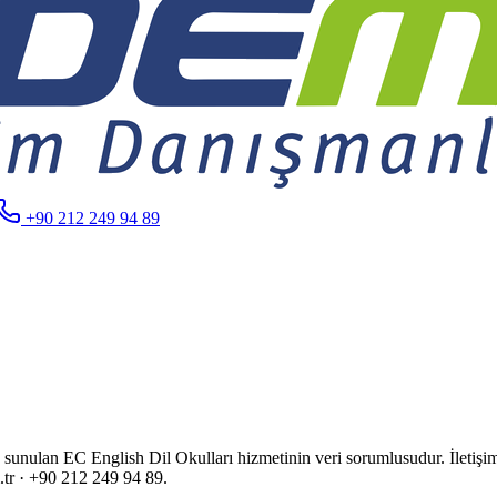
+90 212 249 94 89
n sunulan
EC English Dil Okulları
hizmetinin veri sorumlusudur. İletişim
tr
·
+90 212 249 94 89
.