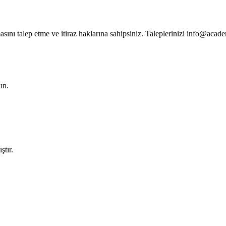
masını talep etme ve itiraz haklarına sahipsiniz. Taleplerinizi
info@acade
ın.
ştır.