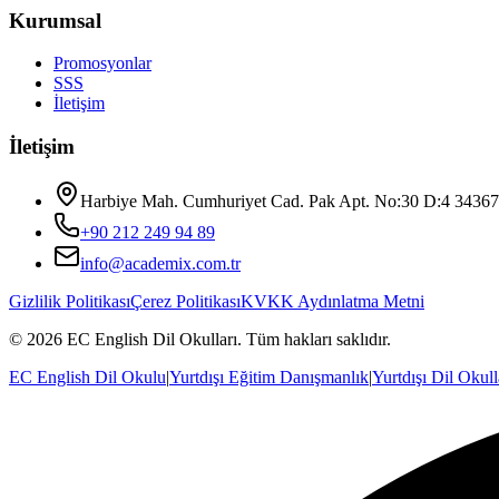
Kurumsal
Promosyonlar
SSS
İletişim
İletişim
Harbiye Mah. Cumhuriyet Cad. Pak Apt. No:30 D:4 34367 Ş
+90 212 249 94 89
info@academix.com.tr
Gizlilik Politikası
Çerez Politikası
KVKK Aydınlatma Metni
©
2026
EC English Dil Okulları
. Tüm hakları saklıdır.
EC English Dil Okulu
|
Yurtdışı Eğitim Danışmanlık
|
Yurtdışı Dil Okull