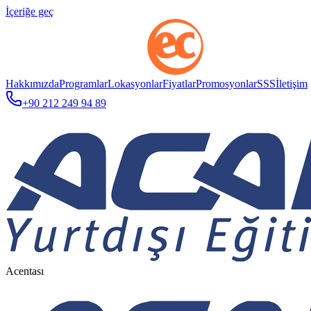
İçeriğe geç
Hakkımızda
Programlar
Lokasyonlar
Fiyatlar
Promosyonlar
SSS
İletişim
+90 212 249 94 89
Acentası