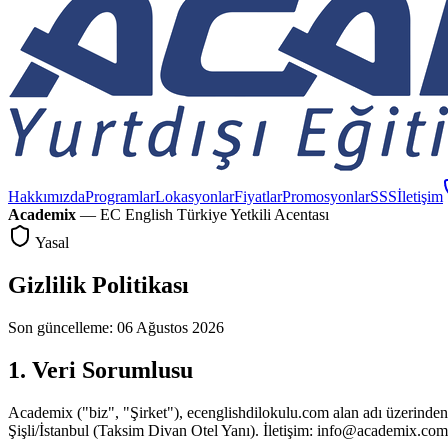
Hakkımızda
Programlar
Lokasyonlar
Fiyatlar
Promosyonlar
SSS
İletişim
Academix
— EC English Türkiye Yetkili Acentası
Yasal
Gizlilik Politikası
Son güncelleme:
06 Ağustos 2026
1. Veri Sorumlusu
Academix
("biz", "Şirket"),
ecenglishdilokulu.com
alan adı üzerinde
Şişli/İstanbul (Taksim Divan Otel Yanı)
. İletişim:
info@academix.com.