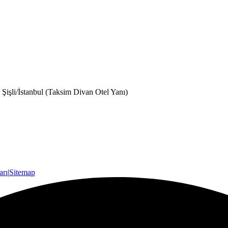
işli/İstanbul (Taksim Divan Otel Yanı)
arı
|
Sitemap