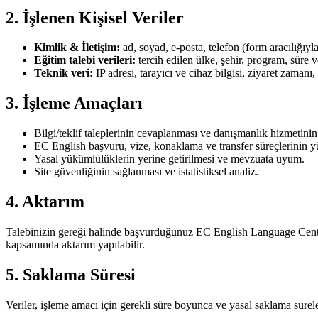
2. İşlenen Kişisel Veriler
Kimlik & İletişim:
ad, soyad, e-posta, telefon (form aracılığıyla 
Eğitim talebi verileri:
tercih edilen ülke, şehir, program, süre v
Teknik veri:
IP adresi, tarayıcı ve cihaz bilgisi, ziyaret zamanı, 
3. İşleme Amaçları
Bilgi/teklif taleplerinin cevaplanması ve danışmanlık hizmetini
EC English başvuru, vize, konaklama ve transfer süreçlerinin y
Yasal yükümlülüklerin yerine getirilmesi ve mevzuata uyum.
Site güvenliğinin sağlanması ve istatistiksel analiz.
4. Aktarım
Talebinizin gereği halinde başvurduğunuz EC English Language Centres
kapsamında aktarım yapılabilir.
5. Saklama Süresi
Veriler, işleme amacı için gerekli süre boyunca ve yasal saklama süreler