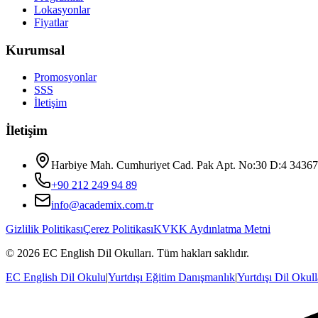
Lokasyonlar
Fiyatlar
Kurumsal
Promosyonlar
SSS
İletişim
İletişim
Harbiye Mah. Cumhuriyet Cad. Pak Apt. No:30 D:4 34367 Ş
+90 212 249 94 89
info@academix.com.tr
Gizlilik Politikası
Çerez Politikası
KVKK Aydınlatma Metni
©
2026
EC English Dil Okulları
. Tüm hakları saklıdır.
EC English Dil Okulu
|
Yurtdışı Eğitim Danışmanlık
|
Yurtdışı Dil Okull