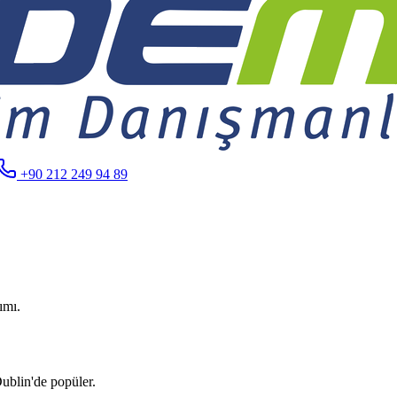
+90 212 249 94 89
ımı.
ublin'de popüler.