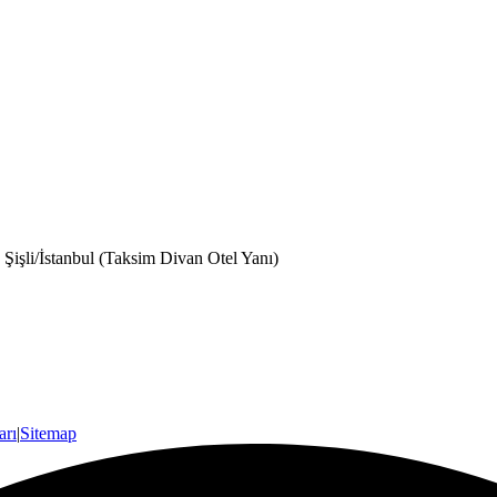
işli/İstanbul (Taksim Divan Otel Yanı)
arı
|
Sitemap