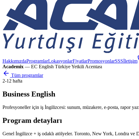
Hakkımızda
Programlar
Lokasyonlar
Fiyatlar
Promosyonlar
SSS
İletişim
Academix
— EC English Türkiye Yetkili Acentası
Tüm programlar
2-12 hafta
Business English
Profesyoneller için iş İngilizcesi: sunum, müzakere, e-posta, rapor yaz
Program detayları
Genel İngilizce + iş odaklı atölyeler. Toronto, New York, Londra ve D