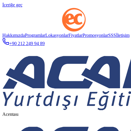
İçeriğe geç
Hakkımızda
Programlar
Lokasyonlar
Fiyatlar
Promosyonlar
SSS
İletişim
+90 212 249 94 89
Acentası