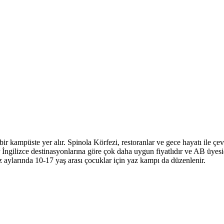
r kampüste yer alır. Spinola Körfezi, restoranlar ve gece hayatı ile çev
r İngilizce destinasyonlarına göre çok daha uygun fiyatlıdır ve AB üyesid
 Yaz aylarında 10-17 yaş arası çocuklar için yaz kampı da düzenlenir.