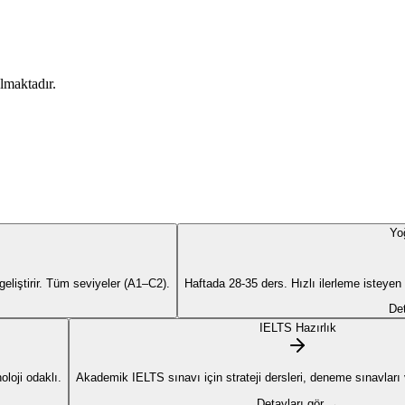
lmaktadır.
Yo
liştirir. Tüm seviyeler (A1–C2).
Haftada 28-35 ders. Hızlı ilerleme isteyen
Det
IELTS Hazırlık
loji odaklı.
Akademik IELTS sınavı için strateji dersleri, deneme sınavları ve
Detayları gör →