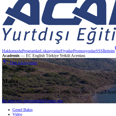
Hakkımızda
Programlar
Lokasyonlar
Fiyatlar
Promosyonlar
SSS
İletişim
Academix
— EC English Türkiye Yetkili Acentası
Tüm lokasyonlar
Malta
Yaş
16+
Malta
Akdeniz'in incisi Malta'da yıl boyu güneş, billur deniz ve uygun fiyatlı
Bu okul için danışmanlık
Fiyatları gör
Genel Bakış
Video