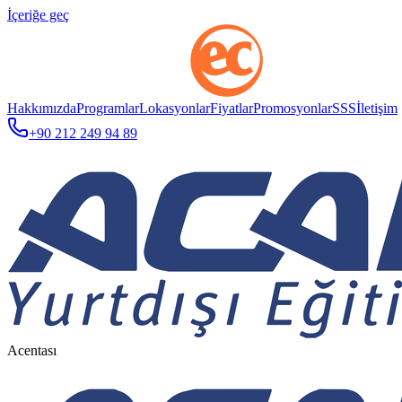
İçeriğe geç
Hakkımızda
Programlar
Lokasyonlar
Fiyatlar
Promosyonlar
SSS
İletişim
+90 212 249 94 89
Acentası