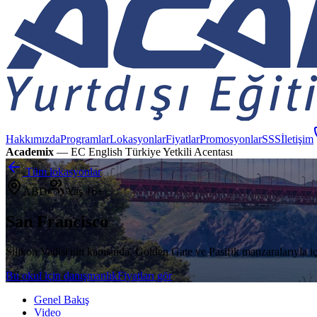
Hakkımızda
Programlar
Lokasyonlar
Fiyatlar
Promosyonlar
SSS
İletişim
Academix
— EC English Türkiye Yetkili Acentası
Tüm lokasyonlar
ABD
Yaş
16+
San Francisco
Silikon Vadisi'nin kapısında, Golden Gate ve Pasifik manzaralarıyla iç
Bu okul için danışmanlık
Fiyatları gör
Genel Bakış
Video