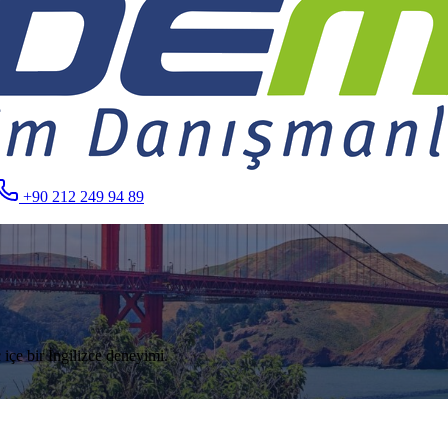
+90 212 249 94 89
 içe bir İngilizce deneyimi.