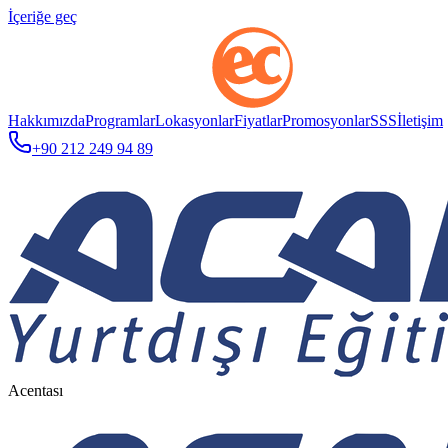
İçeriğe geç
Hakkımızda
Programlar
Lokasyonlar
Fiyatlar
Promosyonlar
SSS
İletişim
+90 212 249 94 89
Acentası