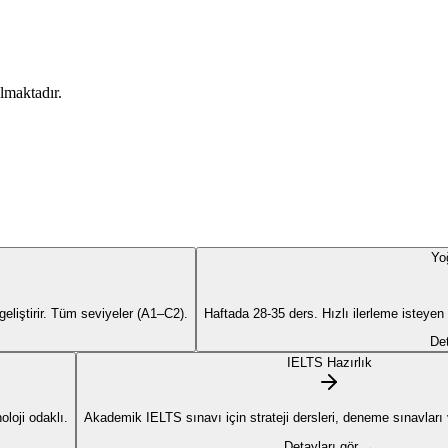
lmaktadır.
Yo
liştirir. Tüm seviyeler (A1–C2).
Haftada 28-35 ders. Hızlı ilerleme isteyen
Det
IELTS Hazırlık
loji odaklı.
Akademik IELTS sınavı için strateji dersleri, deneme sınavları ve
Detayları gör →