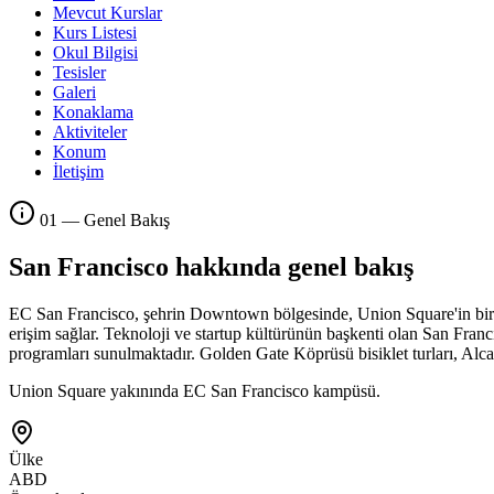
Mevcut Kurslar
Kurs Listesi
Okul Bilgisi
Tesisler
Galeri
Konaklama
Aktiviteler
Konum
İletişim
01 — Genel Bakış
San Francisco hakkında genel bakış
EC San Francisco, şehrin Downtown bölgesinde, Union Square'in birk
erişim sağlar. Teknoloji ve startup kültürünün başkenti olan San Francisc
programları sunulmaktadır. Golden Gate Köprüsü bisiklet turları, Alcatr
Union Square yakınında EC San Francisco kampüsü.
Ülke
ABD