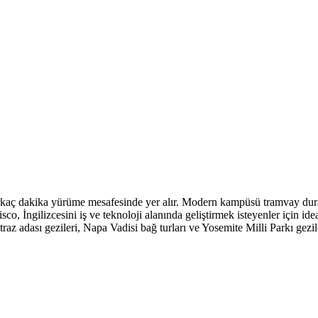
aç dakika yürüme mesafesinde yer alır. Modern kampüsü tramvay durakl
o, İngilizcesini iş ve teknoloji alanında geliştirmek isteyenler için ideal
az adası gezileri, Napa Vadisi bağ turları ve Yosemite Milli Parkı gezile